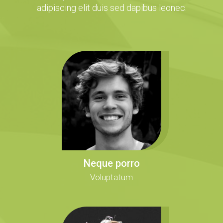
adipiscing elit duis sed dapibus leonec.
Neque porro
Voluptatum